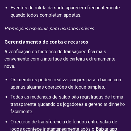
Eventos de roleta da sorte aparecem frequentemente
quando todos completam apostas.
Promoções especiais para usuários móveis
Gerenciamento de conta e recursos
A verificação do histórico de transações fica mais
conveniente com a interface de carteira extremamente
nova.
Os membros podem realizar saques para o banco com
apenas algumas operações de toque simples.
Todas as mudanças de saldo são registradas de forma
transparente ajudando os jogadores a gerenciar dinheiro
facilmente.
O recurso de transferência de fundos entre salas de
jogos acontece instantaneamente após o
Baixar app