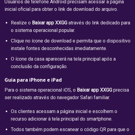
Usuários de telefone Android precisam acessar a página
inicial oficial para obter o link de download do arquivo.
Realize o
Baixar app XXGG
através do link dedicado para
o sistema operacional popular.
Clique no ícone de download e permita que o dispositivo
instale fontes desconhecidas imediatamente.
O ícone da casa aparecerá na tela principal após a
conclusão da configuração.
Guia para iPhone e iPad
Para o sistema operacional iOS, o
Baixar app XXGG
precisa
ser realizado através do navegador Safari familiar.
Os clientes acessam a página inicial e escolhem o
recurso adicionar à tela principal do smartphone.
Todos também podem escanear o código QR para que o