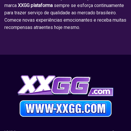
marca
XXGG plataforma
sempre se esforça continuamente
para trazer serviço de qualidade ao mercado brasileiro.
Comece novas experiências emocionantes e receba muitas
recompensas atraentes hoje mesmo.