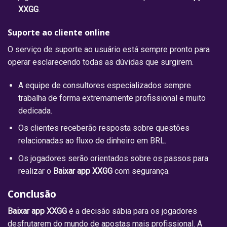
XXGG
.
Suporte ao cliente online
O serviço de suporte ao usuário está sempre pronto para
operar esclarecendo todas as dúvidas que surgirem.
A equipe de consultores especializados sempre
trabalha de forma extremamente profissional e muito
dedicada.
Os clientes receberão resposta sobre questões
relacionadas ao fluxo de dinheiro em BRL.
Os jogadores serão orientados sobre os passos para
realizar o
Baixar app XXGG
com segurança.
Conclusão
Baixar app XXGG
é a decisão sábia para os jogadores
desfrutarem do mundo de apostas mais profissional. A