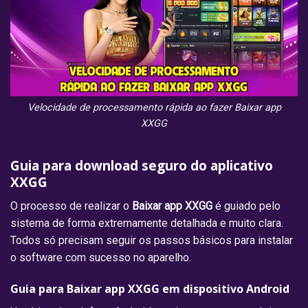
Velocidade de processamento rápida ao fazer Baixar app
XXGG
Guia para download seguro do aplicativo
XXGG
O processo de realizar o
Baixar app XXGG
é guiado pelo
sistema de forma extremamente detalhada e muito clara.
Todos só precisam seguir os passos básicos para instalar
o software com sucesso no aparelho.
Guia para Baixar app XXGG em dispositivo Android