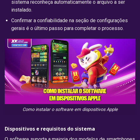
sistema reconheça automaticamente o arquivo a ser
instalado.
Confirmar a confiabilidade na seção de configurações
gerais é o último passo para completar o processo.
Como instalar o software em dispositivos Apple
Dispositivos e requisitos do sistema
O software suporta a maioria dos modelos de smartphones