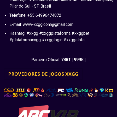
Pilar do Sul - SP, Brasil
Telefone:
+55 64996474872
E-mail:
www-xxgg.com@gmail.com
Hashtag: #xxgg #xxggplataforma #xxggbet
#plataformaxxgg #xxgglogin #xxggslots
Parceiro Oficial:
788T
|
999E
|
PROVEDORES DE JOGOS XXGG