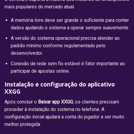
mais populares do mercado atual.
A memória livre deve ser grande o suficiente para conter
dados ajudando o sistema a operar sempre suavemente.
A versão do sistema operacional precisa atender ao
padrão mínimo conforme regulamentado pelo
desenvolvedor.
Conexão de rede sem fio estável é fator importante ao
participar de apostas online.
Instalação e configuração do aplicativo
XXGG
Após concluir o
Baixar app XXGG
, os clientes precisam
proceder à instalação do sistema no telefone. A
configuração inicial ajudará a conta do jogador a ser muito
melhor protegida.