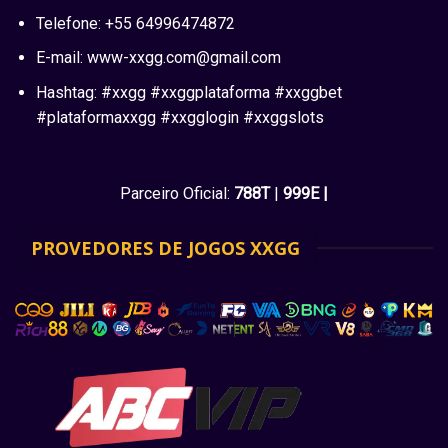
Telefone:
+55 64996474872
E-mail:
www-xxgg.com@gmail.com
Hashtag: #xxgg #xxggplataforma #xxggbet
#plataformaxxgg #xxgglogin #xxggslots
Parceiro Oficial:
788T
|
999E
|
PROVEDORES DE JOGOS XXGG